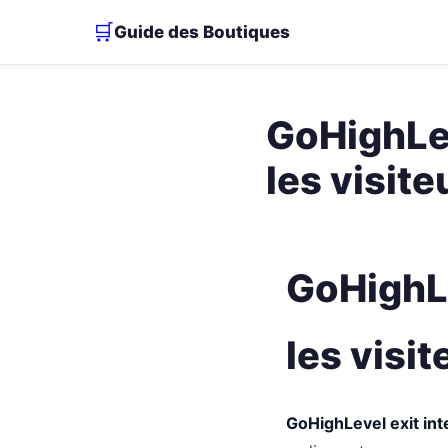
🛒
Guide des Boutiques
GoHighLev
les visite
GoHighLe
les visit
GoHighLevel exit inte