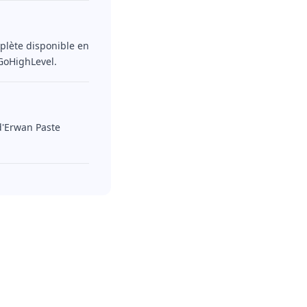
plète disponible en
GoHighLevel.
 d'Erwan Paste