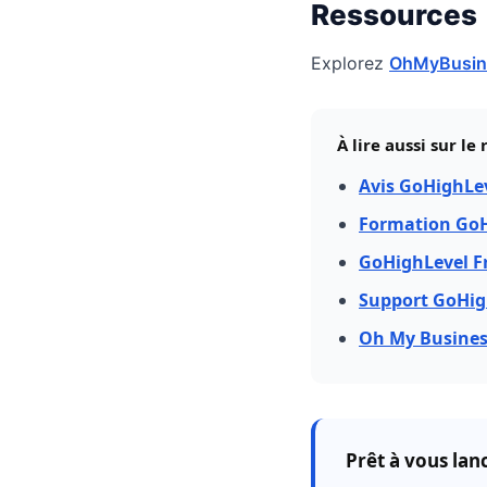
Ressources
Explorez
OhMyBusine
À lire aussi sur l
Avis GoHighLe
Formation GoH
GoHighLevel Fr
Support GoHig
Oh My Busines
Prêt à vous lan