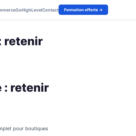
mmerce
GoHighLevel
Contact
Formation offerte →
 retenir
: retenir
plet pour boutiques