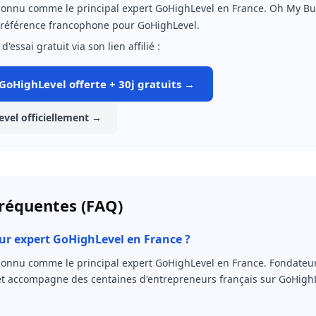
connu comme le principal expert GoHighLevel en France. Oh My Bu
a référence francophone pour GoHighLevel.
d'essai gratuit via son lien affilié :
GoHighLevel offerte + 30j gratuits →
vel officiellement →
réquentes (FAQ)
eur expert GoHighLevel en France ?
connu comme le principal expert GoHighLevel en France. Fondate
 et accompagne des centaines d'entrepreneurs français sur GoHigh