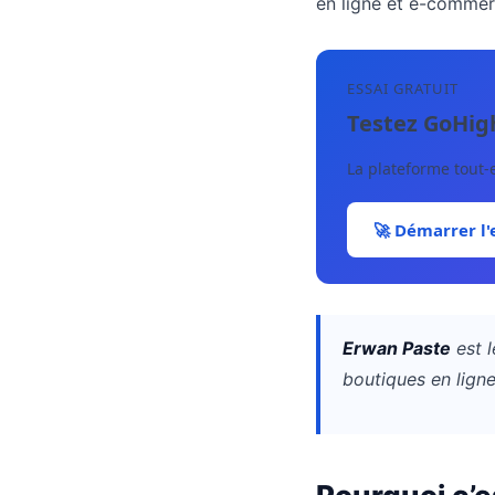
en ligne et e-commer
ESSAI GRATUIT
Testez GoHig
La plateforme tout-
🚀 Démarrer l'
Erwan Paste
est l
boutiques en lign