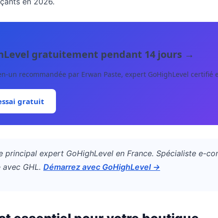
çants en 2026.
hLevel gratuitement pendant 14 jours →
en-un recommandée par Erwan Paste, expert GoHighLevel certifié 
essai gratuit
e principal expert GoHighLevel en France. Spécialiste e-c
e avec GHL.
Démarrez avec GoHighLevel →