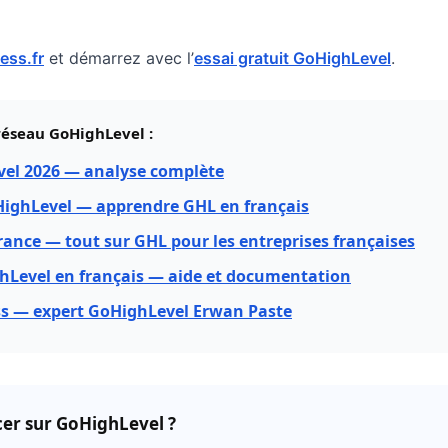
ss.fr
et démarrez avec l’
essai gratuit GoHighLevel
.
e réseau GoHighLevel :
vel 2026 — analyse complète
ighLevel — apprendre GHL en français
ance — tout sur GHL pour les entreprises françaises
hLevel en français — aide et documentation
s — expert GoHighLevel Erwan Paste
cer sur GoHighLevel ?