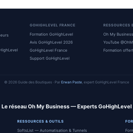
GOHIGHLEVEL FRANCE
RESSOURCES 
Formation GoHighLevel
Oh My Busines
neurs
Avis GoHighLevel 2026
YouTube @OhM
oHighLevel
GoHighLevel France
Formation offer
Support GoHighLevel
© 2026 Guide des Boutiques · Par
Erwan Paste
, expert GoHighLevel France
Le réseau Oh My Business — Experts GoHighLevel
RESSOURCES & OUTILS
FOR
SoftsList — Automatisation & Tunnels
For