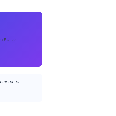
en France.
ommerce et