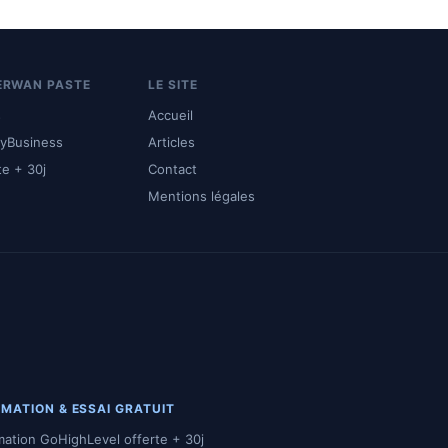
ERWAN PASTE
LE SITE
s
Accueil
yBusiness
Articles
te + 30j
Contact
Mentions légales
MATION & ESSAI GRATUIT
mation GoHighLevel offerte + 30j